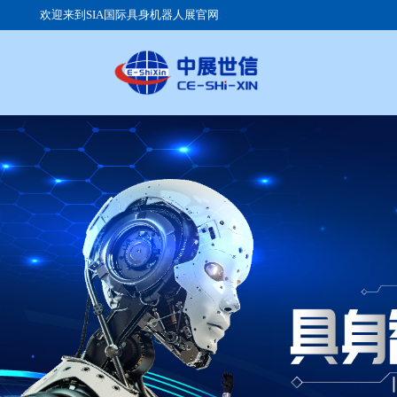
欢迎来到SIA国际具身机器人展官网
关于展会
参展流程
参观注册
展会日程
展品范围
组团参观
展馆优势
展会赞助
交通路线
品牌展示
往届展商
签证服务
广告投放
展位价格